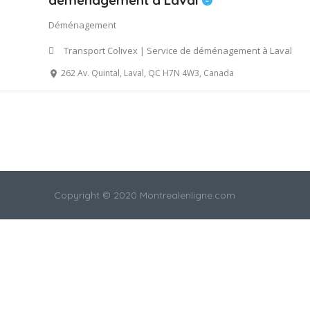
déménagement à Laval
Déménagement
Transport Colivex | Service de déménagement à Laval
262 Av. Quintal, Laval, QC H7N 4W3, Canada
Copyright © 2020 Montrealenligne.com