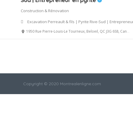
Sud | Entrepreneur en pyrite
Construction & Rénovation
Excavation Perreault & fils | Pyrite Rive-Sud | Entrepreneu
1950 Rue Pierre-Louis-Le Tourneux, Beloeil, QC J3G 6S8, Canada
Copyright © 2020 Montrealenligne.com